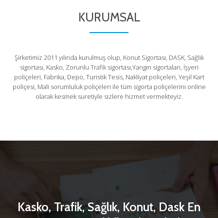
KURUMSAL
Şirketimiz 2011 yılında kurulmuş olup, Konut Sigortası, DASK, Sağlık
sigortası, Kasko, Zorunlu Trafik sigortası,Yangın sigortaları, İşyeri
poliçeleri, Fabrika, Depo, Turistik Tesis, Nakliyat poliçeleri, Yeşil Kart
poliçesi, Mali sorumluluk poliçeleri ile tüm sigorta poliçelerini online
olarak kesmek suretiyle sizlere hizmet vermekteyiz.
Kasko, Trafik, Sağlık, Konut, Dask En